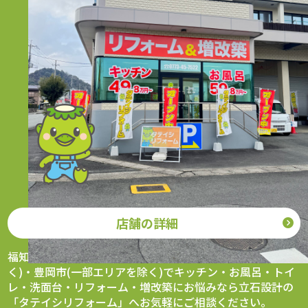
タテイシリフォーム
〒620-0061 京都府福知山市荒河東町56番地
営業時間 9:30～17:30（水曜日定休）
0773-45-7522
店舗の詳細
福知山市、綾部市、与謝野町・丹波市(一部エリアを除
く)・豊岡市(一部エリアを除く)でキッチン・お風呂・トイ
レ・洗面台・リフォーム・増改築にお悩みなら立石設計の
「タテイシリフォーム」へお気軽にご相談ください。