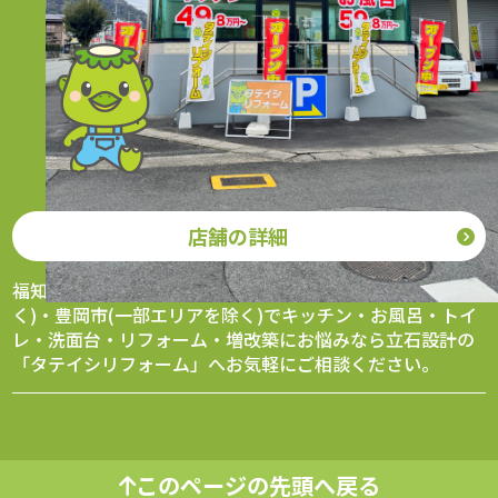
タテイシリフォーム
〒620-0061 京都府福知山市荒河東町56番地
営業時間 9:30～17:30（水曜日定休）
0773-45-7522
店舗の詳細
福知山市、綾部市、与謝野町・丹波市(一部エリアを除
く)・豊岡市(一部エリアを除く)でキッチン・お風呂・トイ
レ・洗面台・リフォーム・増改築にお悩みなら立石設計の
「タテイシリフォーム」へお気軽にご相談ください。
このページの先頭へ戻る