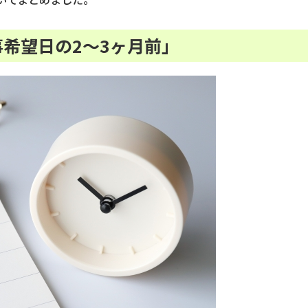
事希望日の2〜3ヶ月前」