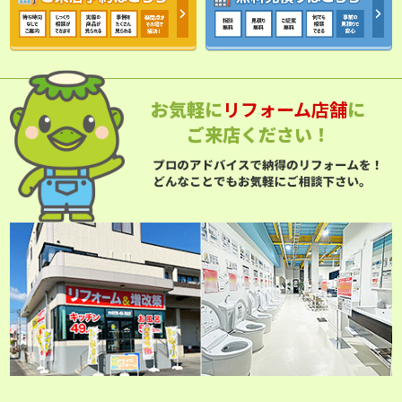
お湯が出なくなることがありま
は変わる場合がございます お見
問い合わせは▷こちら◁ ＼福知
使用」ですので、新品同様にピ
手に入れませんか？ 「住宅省エ
店内で展示していた現品限りの
選ぶには、やはり時間の余裕が
す。 「どれだけ磨いても落ちな
だくのが確実です。混雑時でも
す。 使用頻度の増加による負荷
積りいただいた方にはくじ引き
山・北近畿でのリフォーム、お
カピカ。モデルチェンジなどの
ネ2026」の補助金なら、タテ
商品を、特別価格でご案内して
必要。 ② 補助金やキャンペー
い…」という場合、便器そのも
お待たせすることなく、専門ス
冬は家族みんながお風呂やキ
抽選会も♪
秋はリフォーム
気軽にご相談ください／ リフォ
タイミングだからこそできる、
イシリフォームにご相談くださ
います。 展示品といっても実際
ンを活用できる 年度ごとに補助
のの劣化が原因のことが多く、
タッフが優先的にご相談を承り
ッチンで給湯器をよく使うた
のベストシーズン 秋は気候が安
ーム専門店【タテイシリフォー
家計に優しい目玉商品です。
い！
リフォーム・お家の悩
に使用されたものではなく、機
金制度が変わるため、早めに相
交換した方が早くて確実です。
ます。 さらに！前日までにご予
め、古い給湯器ではエラーや着
定しており、リフォームにぴっ
ム】では、 北近畿を中心に対応
イベント開催概要 春のリフ
み無料相談受付中！お家のお困
能・品質ともに安心してお使い
談すると最新情報を元に計画で
■ リフォームでできる“にお
約の上ご来場いただいた方に
火不良が起きやすくなります。
たりの季節。 冬の寒さが本格化
しております。 福知山市 / 綾部
ォームチャンスは、この4日間
りごと、お気軽にご相談くださ
お気軽に
リフォーム店舗
に
いただけます。 「福知山市でキ
きます。「知らなかった…」で
い・黒ずみ対策” 【① 最新トイ
は、ささやかながら【QUOカー
部品の経年劣化 寒暖差や湿気
する前に、「断熱窓」や「浴室
市 / 与謝野町 /丹波市 / リフォ
に凝縮されています！ 開催日：
い！
[無料相談・お問い合わ
ッチンリフォームをできるだけ
損をしないためにも、事前相談
レに交換する】 最近のトイレ
ド500円分】をプレゼントさせ
ご来店ください！
の影響で内部部品やセンサーが
リフォーム」「給湯器交換」な
ームをご検討中の方は、 是非と
3/28(土)、3/29(日)、4/4(土)、
せは▷こちら◁ ＼福知山・北近
お得にしたい」 「綾部市・丹波
は大切です。 ③ 繁忙期でもス
は、 ・自動脱臭 ・フチなし形
ていただきます。
「リフォ
弱り、温度が安定しないなどの
どの “あったか準備”を進めてお
も一度ご来場・ご相談くださ
4/5(日) 場所：当店ショールー
畿でのリフォーム、お気軽にご
市でトイレリフォームを検討し
ケジュール確保がしやすい 特に
状 ・汚れがつきにくいコーティ
ームはまだ先だけど…」という
症状が出ることがあります。
くと安心です。 工事のご相談だ
い！！
ム 「窓の結露をなんとかした
相談ください／ リフォーム専門
ている」 そんな方にとって、費
春・秋はリフォームが集中しま
ング など、におい・黒ずみ対策
方も、この機会をぜひ情報収集
このため、寒さ本番前に点
けでもOK！小さな修繕やリフ
い」「キッチンを明るくした
店【タテイシリフォーム】で
用を抑えられるチャンスです。
す。希望日がある方は早めが安
に優れています。 特に10年以
の場としてご活用くださいね！
検や交換をしておくと安心で
ォームの疑問もお気軽にご相談
い」「トイレを節水型に変えた
は、 北近畿を中心に対応してお
※小さな傷等ご理解いただける
心。 ■ 見積り前に準備してお
上使用している場合は、交換す
Instagramでも情報発信してお
す。 特に10年以上使っている
ください。
最後に これから
い」…どんな小さなお悩みも、
ります。 福知山市 / 綾部市 / 与
方のみへのご案内になります。
くとスムーズ！ 気になる場所
ると驚くほど掃除がラクになり
ります！InstagramのDMから
給湯器は、冬前のリフォームと
も地域の皆さまの暮らしに寄り
この機会にお聞かせください。
謝野町 /丹波市 / リフォームを
地域密着だからこそ、気軽に相
の写真をスマホで撮っておく ト
ます。 【② 床の張替えでにお
もご予約可能です！ 当日、クリ
して検討するのがおすすめで
添うリフォーム店として、 「頼
暖かな春の訪れとともに、住ま
ご検討中の方は、 是非とも一度
談できます リフォームは、すぐ
イレなら便器部（トイレの下の
いを大幅カット】 実は、におい
ナップ福知山ショールーム様に
す。
タテイシリフォーム 1周
んでよかった」と思っていただ
いも心もリフレッシュしません
ご来場・ご相談ください！！
に決める必要はありません。 大
奥の方）の品番がわかると入替
の6〜7割は“床”に原因があると
てお待ちしております！
年記念イベント開催！ おかげさ
けるよう、スタッフ一同努めて
か？ スタッフ一同、笑顔でお待
切なのは、「今のお住まいに何
可能なトイレがわかるのでスム
言われています。 防臭タイプの
まで、タテイシリフォームはオ
まいります。 ぜひこの機会に、
ちしております！お散歩がて
が合っているのか」を知ること
ーズにご案内できます！ キッチ
クッションフロアに替えるだけ
ープン1周年を迎えます！ 日頃
タテイシリフォームの1周年イ
ら、ぜひ遊びに来てください
です。 新春イベントでは、将来
ンなら壁付けなのか、対面なの
で、トイレの印象が大きく変わ
の感謝を込めて、**１１月８日
ベントへ遊びに来てください！
ね！
【ご予約がおすすめで
に向けた情報収集や、相談だけ
か、食洗機はあるかなど写真が
ります。 【③ 壁紙の張替え】
（土）・９日（日）**の2日
皆さまのご来場を心よりお待ち
す！】じっくり相談＆QUOカー
のご来店も大歓迎。 福知山市・
あるだけで入替希望の商品選定
防カビクロスにすることで、見
間、 「リフォーム1周年記念イ
しております♪ ※イベント詳細
ド特典
当日のご来場は予約