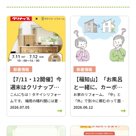
新着情報
新着情報
スタッフブログ
スタッフブログ
【7/11・12開催】今
【福知山】「お風呂
リフォーム役立ち情報
リフォーム役立ち情報
週末はクリナップ福
と一緒に、カーポー
知山ショールーム
トも頼める？」タテ
こんにちは！タテイシリフォー
お家のリフォーム、「中」と
ムです。 梅雨の晴れ間には夏の
「外」で別々に頼むのって面倒
へ！ご家族で楽しむ
イシリフォームが家
暑さを感じる季節になってきま
2026.07.05
じゃありませんか？ こんにち
2026.06.12
「夏のリフォーム
の中も外まわりもま
したが、皆様いかがお過ごしで
は、福知山市のタテイシリフォ
祭」開催のお知らせ
とめて窓口になる理
しょうか。 本日は、今週末に開
ームです。 突然ですが、お家の
由
催するタテイシリフォームのビ
悩み事って室内だけじゃないで
ッグイベントのお知らせです！
すよね。トイレが水漏れしてい