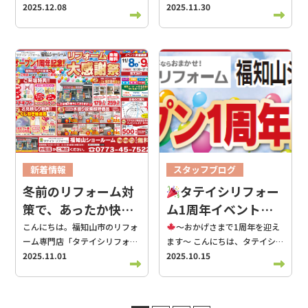
誘は一切ありません。まずはコ
わりは毎日使う場所だからこ
ム」です
2025.12.08
「リフォームの見
ム」です！ 明日から12月
2025.11.30
で
どーんとプレゼントいたします
は、派手な広告や難しい図面を
を使って一番安い時間帯にお湯
景品を2個 4・5・6が出たら…
です。 ① 冬はポカポカ、結露
ーヒーを飲むような気軽な気持
そ、不満を感じ始めたタイミン
積りって、いつ頼むのがベスト
すね！年末年始にむけてご家族
リフォームをお考えなら、間
使った営業はいたしません。そ
を沸かしたり。スマートな暮ら
好きな景品を3個 中身は、お風
ともサヨナラ 高断熱な窓にする
ちで、「わが家の快適のヒン
グがリフォームの考えどきで
なんだろう？」 リフォームを検
や親戚が集まるご家庭も多いと
違いなくこの2日間がチャンス
の代わり、地元の皆様が「ここ
しを支える、最新の機能が補助
呂が楽しくなる「バスボール」
と、魔法瓶のように家全体の温
ト」を探しに来てみませんか？
す。 【1月24日・25日開催】新
討されているお客様から、実は
思います。特に来客があると気
です！
当日の大切なお知ら
に頼んで良かった、また次も困
金の対象になっているんです。
や、夢中で遊べる「ブロッ
度をキープ。冷え込みがちな朝
この日！という開催日はありま
春リフォームイベントのお知ら
とても多くいただく質問です。
になるのが、トイレのにおい・
せとアクセス イベント当日は、
ったら言おう」と思える、顔の
4. 補助金は「早い者勝ち」の予
ク」、キラキラの「シール」
も快適に起きられます。また、
せん。いつでもお気軽にご相談
せ 当店では、 1月24日（土）・
見積りの依頼時期は、工事の進
黒ずみ問題。「毎日掃除してい
スタッフが全員ショールームに
見えるお付き合いを何より大切
約席！ 桜は散っても来年また咲
に、冷たい「ジュース」などな
カビの原因になる「結露」を劇
にお越しください。予約不要で
25日（日）に新春リフォームイ
み方だけでなく、予算調整や商
るのに、なんとなくにおう」
詰めているため、タテイシリフ
にしています。 「いくらくらい
きますが、この補助金の予算に
ど…！
お子様が夢中にな
的に抑えられます。 ② 夏はエ
すが、事前にお電話かWeb予約
ベントを開催します。 福知山
品選びの余裕にも大きく関わり
「黒ずみが取れなくて困ってい
ォームの店舗は不在となりま
かかるか、まずは見積もりだけ
は限りがあります。 例年、全国
っている間に、大人はじっくり
アコンが効きやすい！ 強い日差
（コチラ）をいただけますとご
市・綾部市・丹波市からもご相
ます。今回は、初めての方でも
る」というご相談が多いです。
す。お間違いのないよう、直接
欲しい」「家の中も外も、まと
から申し込みが殺到し、本格的
リフォームの相談。そんな充実
しをカットする遮熱性能の高い
案内がスムーズです♪ これから
談が多い、水まわりリフォーム
わかりやすいように、リフォー
実は、この“トイレのにおい・
「クリナップ福知山ショールー
めて相談に乗ってほしい」とい
な冬が来る前に「予算終了」と
した時間をお過ごしいただけま
窓なら、夏場の「ムワッ」とし
暖かくなり、次は夏の暑さがや
を中心とした相談会です。 「具
ム見積りを頼むベストなタイミ
黒ずみ”は、ただ掃除の問題だ
ム」までお越しくださいね。 事
う方は、ぜひお気軽にタテイシ
なってしまうことも少なくあり
す。
今回の目玉！「春のご
た熱気をシャットアウト。電気
ってきます
毎年猛暑続きの昨
体的な工事内容はまだ決まって
ングについてまとめました。 ■
けではなく、設備自体の経年劣
前のご予約は不要ですので、お
リフォームへご相談ください！
新着情報
スタッフブログ
ません。特に、電気温水器の撤
成約トリプル特典」 そして、今
代の節約にも直結します。 ③
今、夏が来る前にご相談くださ
いない」 「まずは話を聞いてみ
まず結論：理想は「工事希望日
化や床・壁に染み込んだ汚れが
好きな時間にふらっと飛び込み
もちろん、現地調査・見積無料
去加算などの枠は、早めに埋ま
スタッフブログ
リフォーム役立ち情報
回一番お伝えしたいのが、リフ
外の音が気にならない「静か
冬前のリフォーム対
タテイシリフォー
い
リフォーム・お家の悩
たい」 という方も、どうぞお気
の2〜3ヶ月前」 キッチン・お
原因になっていることも少なく
でお越しいただいて大歓迎で
です！
リフォーム・お家の
ってしまう傾向にあります。
ォームをご検討中の方への「限
さ」 窓を二重にしたり高性能な
リフォーム役立ち情報
み無料相談受付中！お家のお困
軽にご来店ください。 水まわり
策で、あったか快適
ム1周年イベント開
風呂・トイレなど水まわりリフ
ありません。今回は、来客前に
す！ 日時：7月11日（土）・12
悩み無料相談受付中！お家のお
「壊れてから慌てて高い買い物
定大放出」です！ イベントにご
ものに変えると、気密性がアッ
りごと、お気軽にご相談くださ
以外の工事のご相談も大歓迎！
ォームは、人気の時期になると
見直しておきたいポイントをわ
日（日） 10:00〜16:00 場所：
困りごと、お気軽にご相談くだ
な住まいに
催！
こんにちは。福知山市のリフォ
～おかげさまで1周年を迎え
をする」よりも、「補助金があ
来場いただき、5月末までにご
プ。外の騒音が驚くほど静かに
い！
[無料相談・お問い合わ
お気軽にお問い合わせくださ
職人さんの予定が埋まりやす
かりやすくまとめました。 ■
クリナップ福知山ショールーム
さい！
[無料相談・お問い合
ーム専門店「タテイシリフォー
ます～ こんにちは、タテイシリ
る今のうちに、ゆとりを持って
成約いただいたお客様限定で、
なり、家の中が最高のプライベ
せは▷こちら◁ ＼福知山・北近
い。 ご来場プレゼントや見積プ
く、商品の納期がかかる場合も
においの原因はどこにある？
（福知山市駅南町2丁目190）
わせは▷こちら◁ ＼福知山・北
ム」です！ 11月に入り、朝晩
2025.11.01
フォームです。 朝晩の空気がひ
2025.10.15
賢く交換する」。これが、タテ
驚きの特典をご用意しました。
ート空間に変わります。 補助金
畿でのリフォーム、お気軽にご
レゼントなどもご用意しており
あります。 そのため、工事した
【① 便器内部のコーティング劣
連絡先：タテイシリフォームの
近畿でのリフォーム、お気軽に
の冷え込みがぐっと増してきま
んやりしてきて、秋の深まりを
イシリフォームがおすすめする
1. 選べる「オプションプレゼン
を賢く使うなら「タテイシリフ
相談ください／ リフォーム専門
ます！
ご来場プレゼント
い日から逆算して2〜3ヶ月前に
化】 10年以上使用したトイレ
固定電話は当日つながらないた
ご相談ください／ リフォーム専
したね。 この季節になると、
感じる季節になりましたね。 こ
一番おトクな住まいの守り方で
ト」！ ご成約金額に応じて、対
ォーム」へ！ この補助金制度
店【タテイシリフォーム】で
①お米お玉すくいチャレンジ！
見積り依頼をしておくと安心で
は、便器の表面コーティングが
めInstagram、またはHPのお
門店【タテイシリフォーム】で
「お風呂が寒い」「窓からの冷
の時期になると、「お風呂が寒
す。 5. 地元のタテイシリフォー
象商品の中からお好きなオプシ
は、登録された施工業者を通じ
は、 北近畿を中心に対応してお
お玉ですくった分だけ！お米