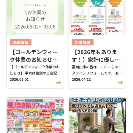
7月11日（土）・12日（日）の
る・・・。外壁がひび割れてき
2日間、クリナップ福知山ショ
てる・・・。庭の草むしりがも
ールーム様をお借りして、ご家
う嫌・・・。などなど。 「お風
族皆様で楽しめる『両丹地域 夏
呂やキッチンを新しくしたいけ
のリフォーム祭！』を開催いた
れど、そういえば駐車場の水た
します！ リフォームを具体的に
まりや、カーポートの古さも気
お考えの方はもちろん、「最新
になっている…」 そんなとき、
新着情報
新着情報
の設備をちょっと見てみたい」
「室内リフォームは工務店、お
スタッフブログ
スタッフブログ
【ゴールデンウィー
【2026年もありま
「週末に家族でお出かけした
庭のことは外構の専門店…」と
リフォーム役立ち情報
ク休業のお知らせ】
す！】家計に優しい
い」という方も大歓迎のポップ
別々に探して、それぞれに何度
なイベントです。気になる見ど
も同じ説明をするのって、すご
福知山市 タテイシ
「給湯省エネ補助
【ゴールデンウィーク休業のお
福知山市の皆様、こんにちは！
ころをたっぷりご紹介します！
く大変ですよね。 そんな大変を
知らせ】 平素は格別のご高配を
タテイシリフォームです。 あっ
リフォーム
金」のお話
見どころ1：大人気キッチンカ
解消します！お悩み、相談して
賜り、厚く御礼申し上げます。
2026.05.01
という間に春
2026.04.12
良いお天気で
ー『D1cafe』がやってくる！
みませんか？ 大がかりな専門
誠に勝手ながら、下記の期間を
暑いくらいです
さて、そん
今回の一番のワクワク企画とし
業者じゃないからこそ、私たち
ゴールデンウィーク休業とさせ
な暖かい季節になりましたが今
て、会場にブルーの車体が目印
ができること 私たちは「お庭を
ていただきます。 **休業期
年も始まってます！給湯器に使
の大人気キッチンカー
ゼロからデザインする外構専門
間：2026年5月2日（土）～
える補助金【給湯省エネ
『D1cafe様』が特別出店しま
店」ではありません。ですが、
2026年5月6日（水）** 休業期
2026】 1. 給湯器の「健康診
す！ なんと、ご来場いただいた
地域密着のリフォーム店だから
間中にいただきましたお問い合
断」、忘れていませんか？ 福知
皆様全員に、美味しい「ホット
こその「ちょうどいい安心感」
わせにつきましては、2026年5
山の冬は氷点下まで冷え込み、
ドッグ＆アイスクリーム」を無
を大切にしています。 ① 「つ
月7日（木）以降、順次ご対応
給湯器にとっては過酷な環境で