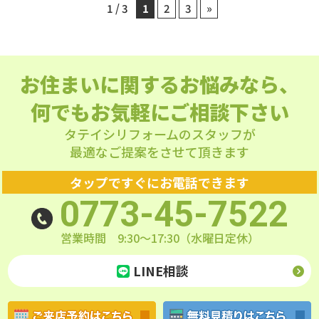
す。 特に1〜3月は「新年度に
剥がれ、細かい傷に汚れが入り
問い合わせフォームからご連絡
は、 北近畿を中心に対応してお
気がつらい」「トイレが冷え
い」「窓からの冷気が気にな
ムに、丸ごとご相談ください
1 / 3
1
2
3
»
ョン（グレードアップ仕様な
て申請する必要があります。ま
ります。 福知山市 / 綾部市 / 与
をプレゼント
※一家族に
向けて家を整えたい」というご
込んでしまいます。見た目には
くださいますようお願いいたし
ります。 福知山市 / 綾部市 / 与
る」など、冬の暮らしに関する
る」といった住まいのお悩みを
「うちの給湯器、補助金の対象
ど）をプレゼントいたします。
た、どの窓を選べば最大限の補
謝野町 /丹波市 / リフォームを
つき一回チャレンジ ②入浴剤と
相談が増えます。年末の忙しさ
分かりませんが、ここににおい
ます。 当日はタテイシリフォー
謝野町 /丹波市 / リフォームを
お悩みをよく伺います。 そんな
多くお聞きします。
開催
になるかな？」「結局、いくら
キッチンやトイレをさらに使い
助が受けられるか、専門的な知
ご検討中の方は、 是非とも一度
ハンドクリームのプチギフトプ
が落ち着いたタイミングで、早
が残りやすくなります。 【②
ムのスタッフ一同、皆様の笑顔
ご検討中の方は、 是非とも一度
今こそおすすめなのが、冬前の
日：11月8日（金）・9日
安くなるの？」 そんな疑問が浮
やすくするチャンスです！ 2.
識が必要です。 「我が家はいく
ご来場・ご相談ください！！
レゼント
※一家族につき
めに動くのがポイントです。 ト
床や壁に染み込んだ“見えない
にお会いできるのを心より楽し
ご来場・ご相談ください！！
リフォーム対策です。 たとえ
（土） このたび、タテイシリフ
かんだら、ぜひお気軽にタテイ
【先着5組様限定】ドーンと商
ら補助金が出るの？」 「どの窓
おひとつプレゼント ③お子様全
お住まいに関するお悩みなら、
イレのみの入替、洗面化粧台の
汚れ”】 特に男性の小さなお子
みにしております！今週末はぜ
ば、断熱窓への交換は、家のあ
ォーム1周年記念イベントを開
シリフォームへご連絡くださ
品券を上乗せ！ オプションだけ
を選べば一番効果的なの？」 そ
員チャレンジ！ おみくじを引
みの入替など、１日で終わる工
さまのいるご家庭では、飛び散
ひ、ご家族揃って遊びにいらし
たたかさを大きく変える人気の
催いたします！ 地域の皆さまに
い。 私たちは、国の認定を受け
では終わりません。さらに先着
んな疑問をお持ちの方は、ぜひ
いて出た色によってシールやバ
何でもお気軽にご相談下さい
事はメーカーに在庫があれば1
り汚れが床や壁に吸収され、ア
てください！ ご予約不要！お気
リフォーム。 冷たい外気を遮
支えられて無事1周年を迎える
た「住宅省エネ支援事業者」で
5組様には、金額に合わせて商
タテイシリフォームにご相談く
スボールなどからお好きなもの
か月前でも可能なこともありま
ンモニア臭の元になることがあ
軽にお越しください♪ ゆっくり
り、暖房効率もアップするの
ことができました。 日ごろの感
す。複雑な申請手続きは、私た
品券を差し上げます！ 50万
ださい！ 地域に根ざした豊富な
タテイシリフォームのスタッフが
をプレゼント
お見積り特
す！ せっかくご相談に来ていた
ります。表面を拭いても落ちき
と相談したい・・・。どうせな
で、省エネにもつながります。
謝の気持ちを込めて、特別な2
ちがすべて代行いたします！お
円〜100万円未満のご成約 ⇒
施工実績と、最新の補助金情報
典
工事のお見積りをご依頼
最適なご提案をさせて頂きます
だき、発注依頼をいただいても
らないため、年数が経つほどに
らお得な特典もう一ついかがで
また、浴室暖房や断熱浴槽への
日間をご用意しています。
客様は、新しい給湯器で快適な
20,000円分 100万円以上のご成
の知識を活かし、お客様の住ま
いただきましたお客様に、ギフ
工事がいっぱいでお待たせして
においが強くなる傾向がありま
すか？ 予約特典のご案内
当
リフォームは、冬特有のヒート
イベント内容（一部ご紹介） た
毎日をスタートさせるだけで
約 ⇒ 50,000円分 「オプショ
いに最適なプランをご提案いた
トカード付の福袋をプレゼント
タップですぐにお電話できます
しまうのは大変心苦しいです。
す。 【③ 排水の逆流や封水切
日のご来場は予約不要ですの
ショック対策としても効果的。
くさんの実物を見て、触れる！
OKです。 これからの暮らしと
ン」＋「商品券」の両方がもら
します。複雑な申請手続きも、
※ギフトカードの種類はお
事前にご相談いただくだけでも
れ】 冬の冷え込みで、水が蒸発
で、お買い物ついでにふらりと
お風呂時間が快適で安心になる
（キッチン9台・お風呂3台・洗
0773-45-7522
光熱費のこと、一緒に考えてみ
えるのは、このイベントに来て
私たちがしっかりサポートいた
選びいただけません。 ※一家族
メーカー在庫や工事可能日を確
して排水のにおいが上がってく
お立ち寄りいただくのも大歓迎
と好評です。
給湯器も冬前
面化粧台3台・トイレ11台） ご
ませんか？カッパの「かっぴ
くださった先着5組様だけ！ど
します。 今こそ「窓」から健康
につきおひとつプレゼント 特典
認できるので一度お問い合わせ
ることも。古い戸建てでよくあ
です！「まずはちょっと話を聞
のチェックがおすすめ 寒くなる
来場特典として 入浴剤とドリッ
ー」が目印のタテイシリフォー
うぞお早めにご検討ください！
で快適な住まいへ 窓のリフォー
営業時間 9:30～17:30（水曜日定休）
はすべてなくなり次第終了とさ
いただければ幸いです。 ■ な
る症状です。 ■ 黒ずみの主な
いてみたいだけ」という方も、
と、給湯器のトラブルが増える
プコーヒー（紅茶）のプチギフ
ムが、全力でサポートさせてい
3. 展示品大特価！「早い者
ムは、見た目のリフレッシュだ
せていただきます。 キッチン・
ぜ早めに依頼するのが良いの？
原因とは？ 黒ずみは、水道水の
ぜひお気軽にお越しください。
のをご存じですか？ 主な原因は
トをプレゼント！※内容は変わ
ただきます！
リフォーム・
勝ち」セール ショールームに展
けでなく、家族の健康や家計へ
トイレの展示品処分大特価！ 今
LINE相談
① 商品選びに時間をかけられる
鉄分やカビ、汚れが固まったも
ただ、「今のキッチンの不満を
3つあります。 凍結による配管
る場合がございます お子様全員
お家の悩み無料相談受付中！お
示しているキッチンとトイレ
の優しさに直結する最高の投資
回のイベントで特に注目してい
メーカーのショールームで実物
のがほとんど。特に便器のふち
じっくり聞いてほしい」「具体
トラブル 気温が低いと水が凍
にバスボールorボンボンドロッ
家のお困りごと、お気軽にご相
を、現品限りの大特価で販売し
です。 補助金を賢く活用して、
ただきたいのが、 キッチン・ト
を見ると、設備の違いに驚かれ
裏は水が滞留しやすく、落とし
的な見積もり相談がしたい」と
り、給湯器の配管が破損したり
プシールのプレゼント！※内容
談ください！
[無料相談・お
ます！ 展示していただけで「未
今年こそ「一年中快適な家」を
イレの展示品処分大特価です。
る方も多いです。比較しながら
にくい固着汚れになりがちで
いう方は、事前予約をしていた