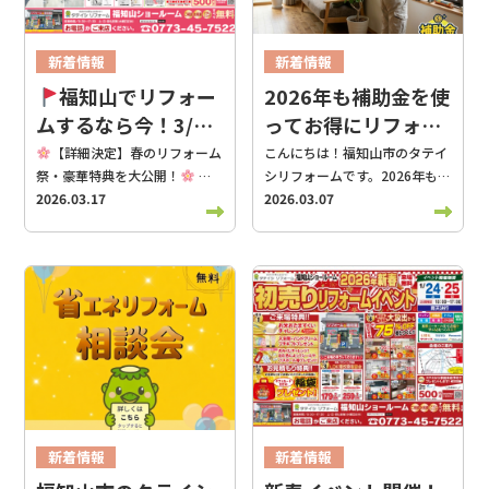
料でプレゼント
しちゃいま
いでに」の相談がしやすい、1
させていただきます。 皆様には
す。 「お湯が出るから大丈夫」
す！お買い物のついでや、ドラ
つの窓口 「水まわりの現地調査
ご不便をおかけいたしますが、
と、10年、15年と使い続けて
イブがてら、ぜひお気軽に遊び
に来てもらったついでに、ちょ
何卒ご理解とご協力をお願い申
いるご家庭も多いはず。でも、
新着情報
新着情報
にきてくださいね。 見どころ
っと駐車場のことも見ておい
し上げます。 休業明けの5月7
冬の間にフル稼働して頑張った
スタッフブログ
スタッフブログ
福知山でリフォー
2026年も補助金を使
2：ハズレなし！会場内もお楽
て」と、お気軽にお声がけくだ
日（木）より、通常通り営業い
給湯器は、春になるとひょっこ
リフォーム役立ち情報
リフォーム役立ち情報
しみ特典が盛りだくさん♪ ショ
さい。私たちが窓口ひとつで家
ムするなら今！3/28
ってお得にリフォー
たします。 今後とも変わらぬご
り不調が出やすくなるものなん
ールームの中に入ってからも、
の中も外もまとめて確認するの
愛顧を賜りますよう、よろしく
です。「最近、温度が安定しな
から「春のリフォー
ムしませんか？
【詳細決定】春のリフォーム
こんにちは！福知山市のタテイ
ご家族で盛り上がれるイベント
で、お客様の打ち合わせの手間
お願い申し上げます。 ＊
いな」「変な音がするかも？」
祭・豪華特典を大公開！
皆
シリフォームです。2026年も、
ム祭」開催！
をたくさんご用意しています。
が半分になります。 ② 福知山
———————————————————————————–
と感じたら、それは給湯器から
様、こんにちは！タテイシリフ
2026.03.17
おトクに住まいをアップデート
2026.03.07
【来場特典】サイコロチャレン
の気候に合わせた、堅実な製品
＊ リフォーム専門店【タテイシ
の「お疲れ様」のサインかもし
ォームで3/28よりお得な春の増
できるチャンスがやってきまし
ジ！ サイコロを振って、出た目
選び 北近畿の冬の雪、梅雨の長
リフォーム】では、 北近畿を中
れません。 そこで活用したいの
改築リフォーム祭を開催しま
た！ 昨年、一昨年と大好評だっ
の数だけBOXティッシュをその
雨、夏の台風。私たちは地域の
心に対応しております。 福知山
が、国からの強力なサポート
す！ 暖かくなって、住まいの汚
た補助金制度が、今年も「住宅
場でプレゼント！運が良けれ
気候をよく知っています。カー
市 / 綾部市 / 舞鶴市 / / 京丹後
「給湯省エネ2026事業」とい
れや不便さが少しずつ気になり
省エネ2026キャンペーン」と
ば、あの「鼻セレブ」が当たっ
ポートひとつ選ぶのにも、派手
市 / 与謝野町 /丹波市 / リフォ
う補助金です。 2. 最大17万
始めるこの季節。「そろそろリ
して継続されることが決定しま
ちゃうかも…！？
【お子様
なデザインを競うのではなく、
ームをご検討中の方は、 是非と
円！？2026年度の補助金リス
フォームかな？」と考えている
した。 その中でも、特に還元率
特典】キッズエリアでプレゼン
「福知山の雪や風にしっかり耐
も一度ご来場・ご相談くださ
ト 今年の補助金は、最新の省エ
皆様へ、背中をそっと、いえ、
が高く注目なのが、窓に特化し
ト！ 小さなお子様全員が挑戦で
えられる、頑丈でコスパの良い
い！！ ＊
ネ機器に交換することで、驚く
ググッと押してしまうような
た最強の補助金「先進的窓リノ
きるサイコロチャレンジもご用
モデル」をプロの目線で正直に
———————————————————————————–
ほどの手厚い支援が受けられま
「超豪華な4日間」をお届けし
ベ2026事業」です。 今回は、
意！可愛いシールやブロック、
ご提案します。 ③ スタッフの
＊
す。 エコキュート（電気でお湯
ます！
お楽しみその1：運試
この補助金を使って「夏は涼し
お風呂が楽しくなるバスボー
顔が見える、丁寧な現地調査 大
を沸かす）：最大10万円 ハイ
し！特大サイコロに挑戦！ まず
く、冬は暖かい」理想の暮らし
新着情報
新着情報
ル、ジュースなど、選べる景品
手のネット通販や訪問販売のよ
ブリッド給湯機（ガスと電気を
はご来場いただくだけでもらえ
を手に入れるためのポイントを
スタッフブログ
スタッフブログ
をたくさん準備してお待ちして
うに、「誰が来るか分からな