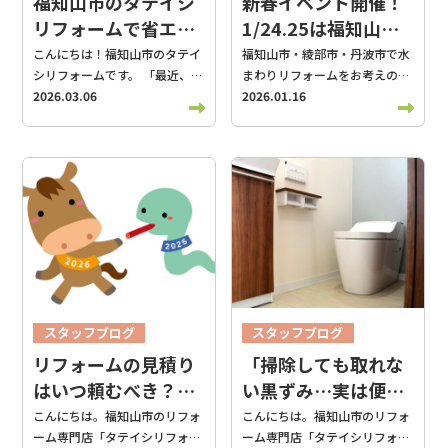
福知山市のタテイシ
新春イベント開催！
賢く併用）：最大12万円 エネ
る「来場特典」です！ 会場に用
解説します。 2026年も最大100
います
イベントにご来場
い」という不安はありません。
ファーム（ガスでお湯を沸か
リフォームで省エネ
1/24.25は福知山市
意した「特大サイコロ」を振っ
万円！「先進的窓リノベ
いただき、9月末までにキッチ
当店のスタッフが直接現地へお
し、電気も作る）：一律17万円
てください。 出た目の数だけ、
2026」の概要 「先進的窓リノ
についての相談をし
のタテイシリフォー
こんにちは！福知山市のタテイ
福知山市・綾部市・丹波市で水
ンご成約いただいた方へ特別プ
伺いし、お家の図面や実際の敷
さらに、福知山で昔から大切に
BOXティッシュをその場でプレ
ベ2026事業」は、断熱性能の
シリフォームです。 「最近、光
まわりリフォームをお考えの方
ませんか？
ムへ！
レゼント
お肉のカタログギ
地を確認しながら、丁寧に採
使われている「電気温水器」を
ゼント】いたします！
「も
高い窓（高断熱窓）への改修を
熱費の請求書を見るのが怖
2026.03.06
へ 皆様、あけましておめでとう
2026.01.16
フト10,000円分
プレゼン
寸・お打ち合わせをいたしま
撤去してエコキュートにする場
し『1』が出ちゃったら悲し
国が強力にバックアップしてく
い…」と感じることはありませ
ございます。 旧年中は、たくさ
ト
見どころ3：【2日間限定3
す。 6月〜夏にかけて、よくい
合は、さらに2万円が加算され
い…」と思ったそこのあなた、
れる制度です。 補助金額： 1戸
んか？ 実は、住まいの暑さ・寒
んのお客様にご来店・ご相談を
組】水廻り4点セットが驚きの
ただく外まわりのご相談 「こん
ます。合計で12万円も補助が出
ご安心ください！ もし「1」が
あたり最大100万円 対象工事：
さの最大の原因は「窓や壁から
いただき、誠にありがとうござ
イベント特価！ もちろん、リフ
なことできる？」というざっく
るなんて、リフォームを検討さ
出てしまった方には、花粉症に
ガラス交換、内窓設置、外窓交
の熱の出入り」にあります。こ
いました。 心より御礼申し上げ
ォームをご検討中の方への「本
りした内容で全然大丈夫です！
れている方には見逃せないチャ
優しいティッシュ『鼻セレブ』
換（カバー工法・はつり工法）
こを改善する「省エネリフォー
ます。 2026年も何卒よろしく
気のお得情報」も妥協ありませ
雨の日のストレスに： 駐車場の
ンスですよね。 3. 今年からの
を差し上げます！
どの目が
ドアも対象： 窓の改修と同一契
ム」は、ただ光熱費を抑えるだ
お願いいたします。 今年もタテ
ん！ クリナップの大人気キッチ
ぬかるみ対策（砂利敷きやコン
「新ルール」が重要です！
出ても「当たり」な、空くじな
約であれば、高断熱ドアへの交
けでなく、家中どこでも快適な
イシリフォーム新春イベントを
ン『STEDIA』や、心地よいお
クリート工事）や防草シートの
2026年度から、補助金をもら
しの運試し。ぜひご家族皆様で
換も補助対象になります！ 【チ
温度を保ち、ご家族の健康を守
1月24日（土）・25日（日）に
風呂『rakuvia』など、人気の
ご相談！ 夏の猛暑・紫外線に：
うための条件が一つ変わりまし
挑戦して、両手いっぱいのティ
ェック！】 補助金は予算がなく
ることにもつながるんです。 今
開催いたします！ キッチン・ト
水廻り設備をギュッとまとめた
愛車を守り、車内が熱くなるの
た。それは、「インターネット
ッシュをお持ち帰りください
なり次第終了となるため、早め
回の相談会では、「二重サッシ
イレ・お風呂・洗面台などの水
「水廻り4点セット」を、2日
を防ぐカーポートの設置 お盆の
接続（IoT機能）」が搭載され
ね。
お楽しみその2：お子
の動き出しが肝心です。 なぜ
って本当に効果ある？」「今の
まわりリフォームを検討されて
スタッフブログ
スタッフブログ
間・限定3組様だけの特別価格
帰省に向けて： お孫さんが遊び
た機種を選ぶことです。 「給湯
様・お孫様も主役！キッズ特典
「窓」を変えるだけで暮らしが
家で補助金はいくら使える？」
いる方へ。 「まだ使えるけれ
【160万円〜（税抜）】でご提
に来る前に、危ない段差をなく
リフォーム役立ち情報
リフォーム役立ち情報
器にネット？」と思われるかも
リフォームの見積り
「掃除しても取れな
「子供を連れて行っても大丈夫
変わるのか？ 「エアコンをつけ
といったリアルな疑問に、スタ
ど、少し不便」 「掃除が大変に
供いたします！ さらに、期間中
したり、手すりをつけたりする
しれませんが、これが意外と便
かしら？」というお悩みも不要
てもなかなか冷えない（暖まら
はいつ頼むべき？後
い黒ずみ…実は便器
ッフが本音でお答えします。 も
なってきた」 「寒さや使い勝手
にキッチンをご成約いただいた
プチ改修 まずは「現地調査・お
利なんです！スマホで外出先か
です！ お子様にも専用のサイコ
ない）…」その原因の多くは窓
ちろん、窓以外の小さなお家の
が気になる」 そんな日々の小さ
悔しないためのタイ
の寿命かも？」
こんにちは。福知山市のリフォ
こんにちは。福知山市のリフォ
お客様には、もれなく【お肉の
見積もり」でご希望をお聞かせ
らお風呂を沸かせたり、太陽光
ロチャレンジをご用意していま
にあります。家の熱の出入りは
お悩みも大歓迎です！ 無理な勧
なお悩みはありませんか？ 水ま
ーム専門店「タテイシリフォー
ーム専門店「タテイシリフォー
カタログギフト10,000円分】を
ください タテイシリフォーム
ミングガイド
発電をお持ちなら、余った電気
す。 1・2・3が出たら… 好きな
窓が半分以上を占めているから