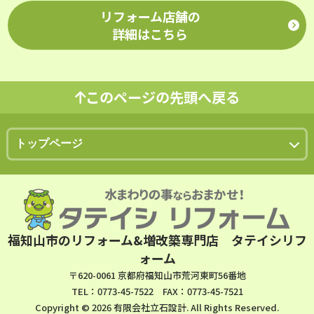
綾部市・丹波市で地域密着のリ
がスムーズです♪ どこまで直し
た目も明るく、清潔感が戻りま
ベント」を開催いたします！ ご
や特典内容は、店頭またはホー
リフォーム店舗の
不要ですので、お買い物ついで
フォーム店を探している方に、
たいかを書き出しておく レンジ
す。 【④ 手洗い器やタンク内
予約不要ですが、前日までに
ムページ・Instagramアカウン
にふらりとお立ち寄りいただく
詳細はこちら
安心してご相談いただける場を
フードだけ入れ替えた
部の不具合も見直す】 水はねが
WEB予約をいただいた方には
トで随時お知らせします。
のも大歓迎です！「まずはちょ
目指しています。 新しい年の始
い・・・。 レンジフードは絶対
多いとにおいが発生しやすくな
500円分のクオカードをプレゼ
Instagramアカウントはコチラ
っと話を聞いてみたいだけ」と
まりに、お家のこれからを考え
変えたい！価格が合うならＩＨ
るため、手洗い器の交換やタン
ントします！ ※WEB予約特典
リフォーム・お家の悩み
いう方も、ぜひお気軽にお越し
るきっかけとして。ぜひ新春リ
も変えたい。などマスト項目を
ク内部の調整も効果的です。 ■
は初めてご来店の方に限りま
無料相談受付中！お家のお困り
ください。 ただ、「今のキッチ
フォームイベントをご利用くだ
このページの先頭へ戻る
教えていただけるとご提案もス
年末は問い合わせが集中します
す。 当日は、 あったか体験コ
ごと、お気軽にご相談くださ
ンの不満をじっくり聞いてほし
さい。
リフォーム・お家の
ムーズに♪ 大まかな予算イメー
12月は毎年、トイレや寒さ解消
ーナー ご来場特典としてコーヒ
い！
[無料相談・お問い合わ
い」「具体的な見積もり相談が
悩み無料相談受付中！お家のお
ジを決めておく 洗面化粧台を大
のご相談が非常に多く、 内容に
や入浴剤のプチギフトセット お
せは▷こちら◁ ＼福知山・北近
したい」という方は、事前予約
困りごと、お気軽にご相談くだ
体20万円で入替を検討して
よっては“年内施工が難しい場
見積り依頼特典としてはずれな
畿でのリフォーム、お気軽にご
をしていただくのが確実です。
さい！
[無料相談・お問い合
る・・・。予算内でおさまるな
合”もございます。 ・来客前に
しのくじ引き抽選会 お子様全員
相談ください／ リフォーム専門
混雑時でもお待たせすることな
わせは▷こちら◁ ＼福知山・北
ら洗面所のクロスも張り替えた
改善したい ・今年のうちにキレ
に今話題のボンボンドロップシ
店【タテイシリフォーム】で
く、専門スタッフが優先的にご
近畿でのリフォーム、お気軽に
いな。など大体でいいのでご予
イにしておきたい という方は、
ールかお風呂時間が楽しくなる
は、 北近畿を中心に対応してお
相談を承ります。 さらに！前日
ご相談ください／ リフォーム専
算と希望箇所 を教えていただけ
できるだけお早めのご相談をお
バスボールのいずれかプレゼン
ります。 福知山市 / 綾部市 / 与
までにご予約の上ご来場いただ
門店【タテイシリフォーム】で
るとその価格帯にあった商品を
すすめいたします。 ■ 来客前
ト など、楽しい内容をご用意し
謝野町 /丹波市 / リフォームを
いた方には、ささやかながら
は、 北近畿を中心に対応してお
ご提案させていただきます。 こ
のこのタイミングがチャンス！
ています
おうちの寒さ対策
ご検討中の方は、 是非とも一度
【QUOカード500円分】をプレ
福知山市のリフォーム&増改築専門店 タテイシリフ
ります。 福知山市 / 綾部市 / 与
れだけでも見積り精度が上が
12月はトイレのご相談が非常に
や水まわりのリフォームをお考
ご来場・ご相談ください！！
ゼントさせていただきます。
謝野町 /丹波市 / リフォームを
ォーム
り、後からの追加費用を防ぐこ
多くなる時期です。 におい・黒
えの方、 「どんな工事が効果
「リフォームはまだ先だけ
ご検討中の方は、 是非とも一度
とにつながります。 ■ 相談だ
ずみに悩んでいる方は、来客の
〒620-0061 京都府福知山市荒河東町56番地
的？」「費用感はどれくら
ど…」という方も、この機会を
ご来場・ご相談ください！！
けでもOK！まずは気軽に問い
前に一度点検しておくと安心で
い？」など、 どんなご相談でも
TEL：0773-45-7522 FAX：0773-45-7521
ぜひ情報収集の場としてご活用
合わせを 「まだ工事するか決め
す。 トイレリフォームのご相
お気軽にお声かけください。 ス
Copyright © 2026 有限会社立石設計. All Rights Reserved.
くださいね！
リフォーム・